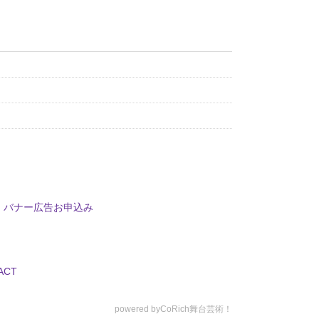
バナー広告お申込み
ACT
powered by
CoRich舞台芸術！